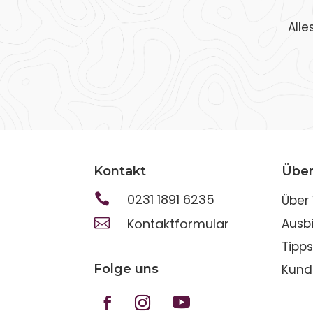
Alle
Kontakt
Über

0231 1891 6235
Über

Kontaktformular
Ausb
Tipp
Folge uns
Kund