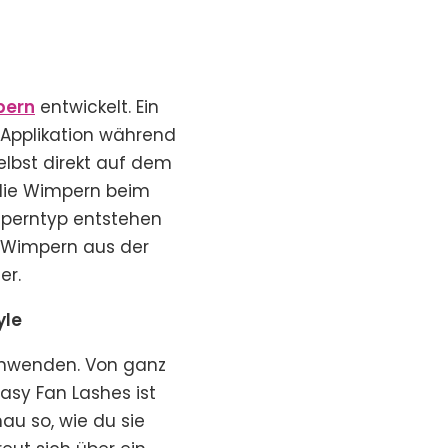
pern
entwickelt. Ein
 Applikation während
elbst direkt auf dem
 die Wimpern beim
mperntyp entstehen
ie Wimpern aus der
er.
yle
nwenden. Von ganz
Easy Fan Lashes ist
au so, wie du sie