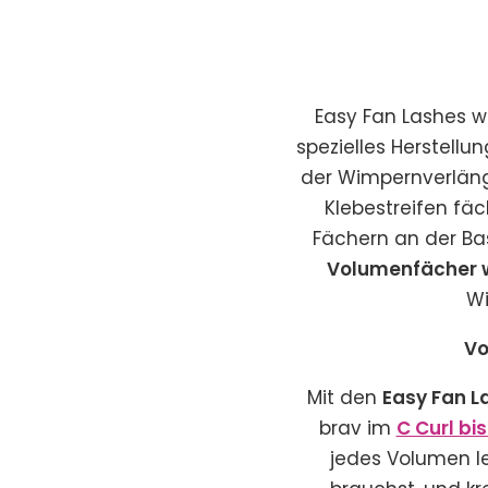
Easy Fan Lashes w
spezielles Herstell
der Wimpernverlänge
Klebestreifen fä
Fächern an der Ba
Volumenfächer 
Wi
Vo
Mit den
Easy Fan L
brav im
C Curl b
jedes Volumen le