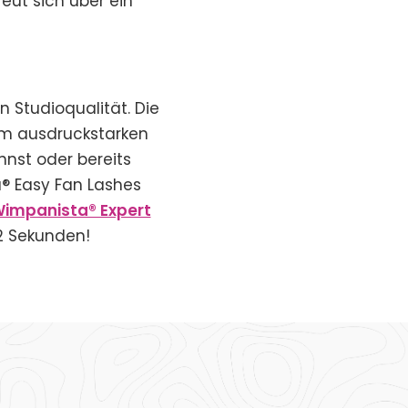
eut sich über ein
 Studioqualität. Die
m ausdruckstarken
nnst oder bereits
® Easy Fan Lashes
impanista® Expert
2 Sekunden!