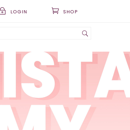
~

LOGIN
SHOP