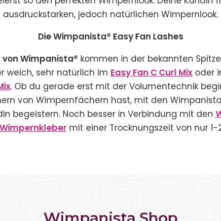
eierst so den perfekten Wimpernlook. Deine Kundin fr
ausdruckstarken, jedoch natürlichen Wimpernlook.
Die Wimpanista® Easy Fan Lashes
s von Wimpanista®
kommen in der bekannten Spitzen
 weich, sehr natürlich im
Easy Fan C Curl Mix
oder i
Mix
. Ob du gerade erst mit der Volumentechnik begi
hern von Wimpernfächern hast, mit den Wimpanista
din begeistern. Noch besser in Verbindung mit den
W
 Wimpernkleber
mit einer Trocknungszeit von nur 1-
Wimpanista Shop